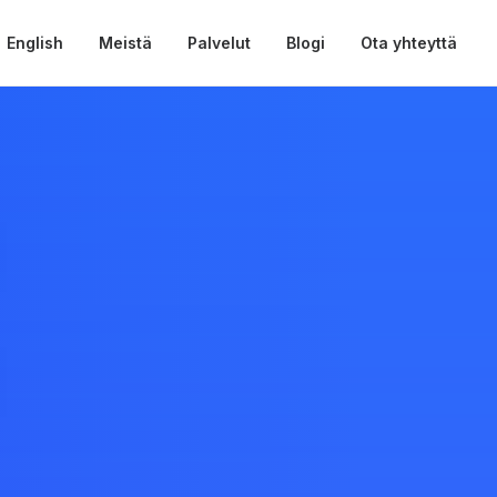
English
Meistä
Palvelut
Blogi
Ota yhteyttä