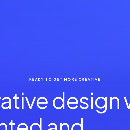
READY TO GET MORE CREATIVE
ative design
ented and
o
r
g