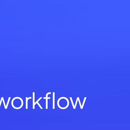
 workflow
a
n
i
z
e
d
.