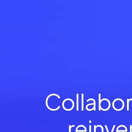
Collabor
reinv