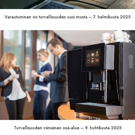
Varautuminen on turvallisuuden uusi musta – 7. helmikuuta 2025
Turvallisuuden viimeinen osa-alue – 9. huhtikuuta 2025